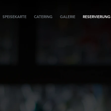
SPEISEKARTE
CATERING
GALERIE
RESERVIERUNG
RESERVIERUN
Telefon:
0431 - 568 373 |
E-Mail:
info@steakhouse-nr1.d