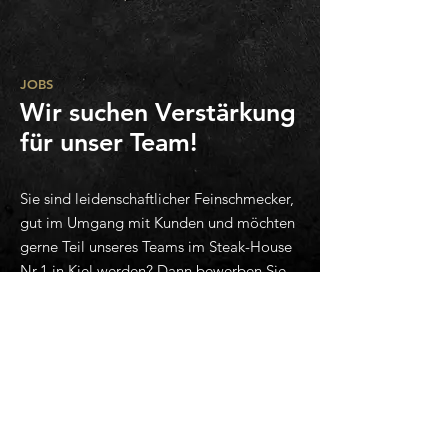
JOBS
Wir suchen Verstärkung
für unser Team!
Sie sind leidenschaftlicher Feinschmecker,
gut im Umgang mit Kunden und möchten
gerne Teil unseres Teams im Steak-House
Nr.1 in Kiel werden? Dann bewerben Sie
sich schnell und einfach über unser
Bewerbungsformular.
Wir freuen uns über Ihre Bewerbung!