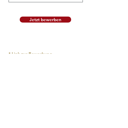
Jetzt bewerben
* Link zur Bewerbung
Erstelle bitte einen Link
mit
WeTransfer
, damit wir uns Deine
Bewerbung und Deinen Lebenslauf
anschauen können.