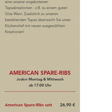
eine unserer angebotenen
Tapaskreationen - z.B. zu einem guten
Glas Wein. Zusätzlich zu unseren
bestehenden Tapas überrascht Sie unser
Küchenchef mit neuen ausgewählten
Kreationen!
AMERICAN SPARE-RIBS
Jeden Montag & Mittwoch
ab 17:00 Uhr
26,90 €
American Spare-Ribs satt