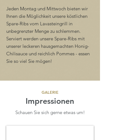
Jeden Montag und Mittwoch bieten wir
Ihnen die Möglichkeit unsere köstlichen
Spare-Ribs vom Lavasteingrill in
unbegrenzter Menge zu schlemmen.
Serviert werden unsere Spare-Ribs mit
unserer leckeren hausgemachten Honig-
Chilisauce und reichlich Pommes - essen
Sie so viel Sie mögen!
GALERIE
Impressionen
Schauen Sie sich gerne etwas um!